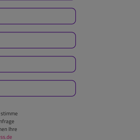
h stimme
nfrage
nen Ihre
ss.de