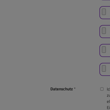
Datenschutz
*
I
z
e
E