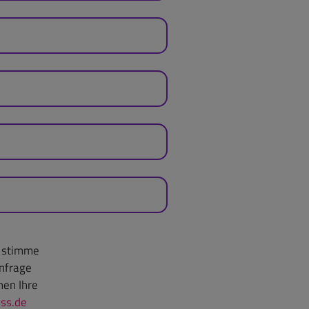
h stimme
nfrage
nen Ihre
ss.de