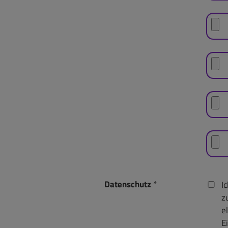
Datenschutz
*
I
z
e
E