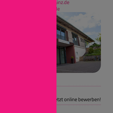
i.meiller@caritas-mainz.de
www.caritas-mainz.de
Wir bieten:
Praktikum
Jetzt online bewerben!
Girlsday, Boysday