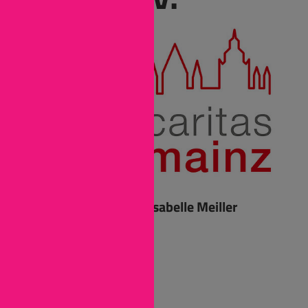
Ansprechpartnerin: Isabelle Meiller
Grebenstrasse 9
55116 Mainz
Tel: (06131) 284611
Fax: (06131) 284655