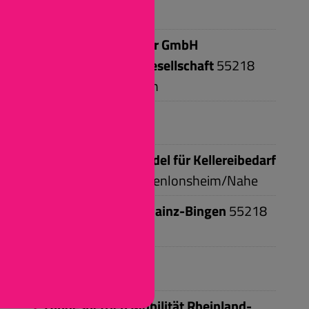
J
Jürgen Schumacher GmbH
Steuerberatungsgesellschaft
55218
Ingelheim am Rhein
K
Klug Fachgroßhandel für Kellereibedarf
GmbH
55450
Langenlonsheim/Nahe
Kreisverwaltung Mainz-Bingen
55218
Ingelheim
L
Landesbetrieb Mobilität Rheinland-