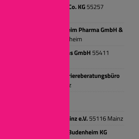
BERICAP GmbH & Co. KG
55257
Budenheim
Boehringer Ingelheim Pharma GmbH &
Co. KG
55216
Ingelheim
Broadcast Solutions GmbH
55411
Bingen
Bundeswehr – Karriereberatungsbüro
Mainz
55130
Mainz
C
Caritasverband Mainz e.V.
55116
Mainz
Chemische Fabrik Budenheim KG