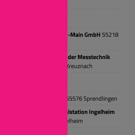
55257
Budenheim
D
DATAGROUP Rhein-Main GmbH
55218
Ingelheim
Dr. Heinrich Schneider Messtechnik
GmbH
55545
Bad Kreuznach
E
Eura Mobil GmbH
55576
Sprendlingen
Evangelische Sozialstation Ingelheim
gGmbH
55218
Ingelheim