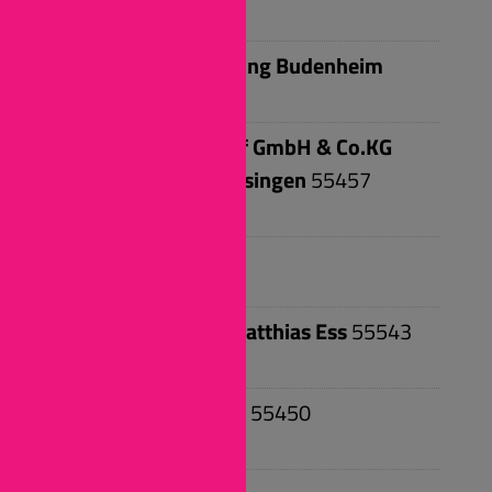
G
Gemeindeverwaltung Budenheim
55257
Budenheim
Globus Handelshof GmbH & Co.KG
Betriebsstätte Gensingen
55457
Gensingen
I
initiativ – Verlag Matthias Ess
55543
Bad Kreuznach
Institut baucontrol
55450
Langenlonsheim