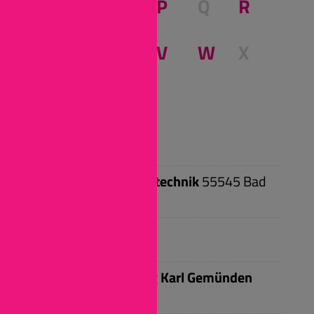
M
N
O
P
Q
R
S
T
U
V
W
X
Y
Z
A
Allit AG Kunststofftechnik
55545
Bad
Kreuznach
B
Bauunternehmung Karl Gemünden
55218
Ingelheim