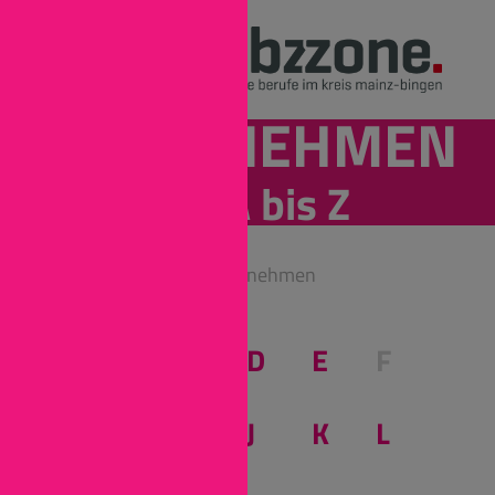
UNTERNEHMEN
von A bis Z
Mainz-Bingen
Unternehmen
A
B
C
D
E
F
G
H
I
J
K
L