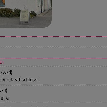
e:
m/w/d)
ekundarabschluss I
w/d)
eife