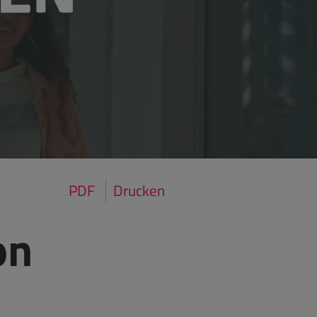
PDF
Drucken
on