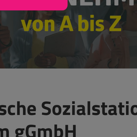
sche Sozialstati
im gGmbH