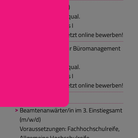
Erzieher/in (m/w/d)
Voraussetzungen: qual.
Sekundarabschluss I
Jetzt online bewerben!
Kaufmann/-frau für Büromanagement
(m/w/d)
Voraussetzungen: qual.
Sekundarabschluss I
Jetzt online bewerben!
Duales Studium:
Beamtenanwärter/in im 3. Einstiegsamt
(m/w/d)
Voraussetzungen: Fachhochschulreife,
Allgemeine Hochschulreife