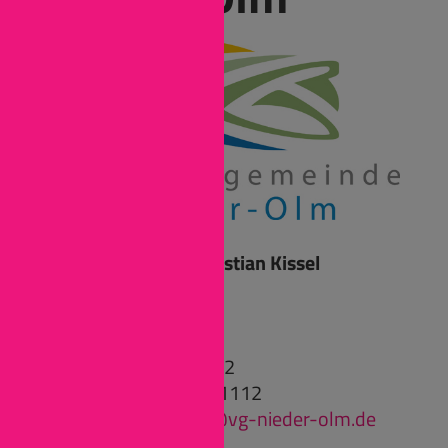
Ansprechpartner: Kristian Kissel
Pariser Straße 110
55268 Nieder-Olm
Tel: (06136) 69-11112
Fax: (06136) 69-1611112
ausbildungsleitung@vg-nieder-olm.de