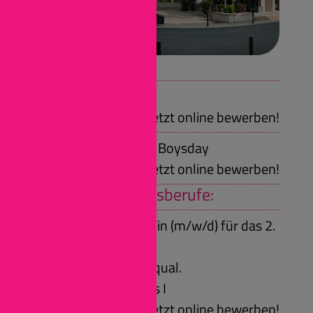
Wir bieten:
Praktikum
Jetzt online bewerben!
Ferienjob, Girlsday, Boysday
Jetzt online bewerben!
Duale Ausbildungsberufe:
Beamtenanwärter/in (m/w/d) für das 2.
Einstiegsamt
Voraussetzungen: qual.
Sekundarabschluss I
Jetzt online bewerben!