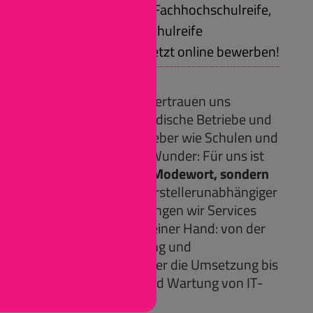
Voraussetzungen: Fachhochschulreife,
Allgemeine Hochschulreife
Jetzt online bewerben!
Firmenspektrum:
Seit über 35 Jahren vertrauen uns
Konzerne, mittelständische Betriebe und
öffentliche Auftraggeber wie Schulen und
Verwaltungen. Kein Wunder: Für uns ist
Digitalisierung kein Modewort, sondern
Kerngeschäft
. Als herstellerunabhängiger
IT-Dienstleister erbringen wir Services
und Leistungen aus einer Hand: von der
individuellen Beratung und
Konzeptionierung über die Umsetzung bis
hin zur Betreuung und Wartung von IT-
Umgebungen.