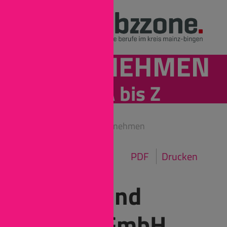
UNTERNEHMEN
von A bis Z
Mainz-Bingen
Unternehmen
PDF
Drucken
mac. brand
spaces GmbH