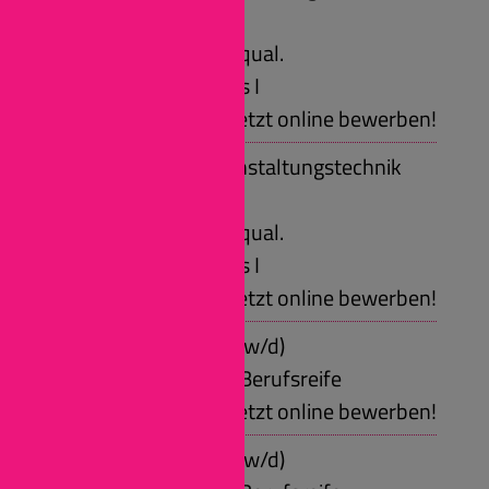
(m/w/d)
Voraussetzungen: qual.
Sekundarabschluss I
Jetzt online bewerben!
Fachkraft für Veranstaltungstechnik
(m/w/d)
Voraussetzungen: qual.
Sekundarabschluss I
Jetzt online bewerben!
Elektroniker/in (m/w/d)
Voraussetzungen: Berufsreife
Jetzt online bewerben!
Metallbauer/in (m/w/d)