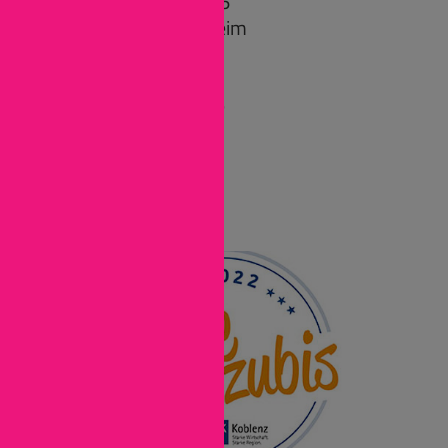
An den Nahewiesen 6
55450 Langenlonsheim
Tel: (06704) 919-0
bewerbung@mac.de
www.mac.de
Instagram
Facebook
LinkedIn